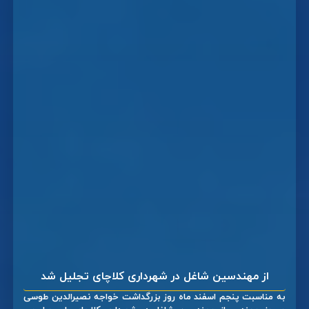
از مهندسین شاغل در شهرداری کلاچای تجلیل شد
به مناسبت پنجم اسفند ماه روز بزرگداشت خواجه نصیرالدین طوسی