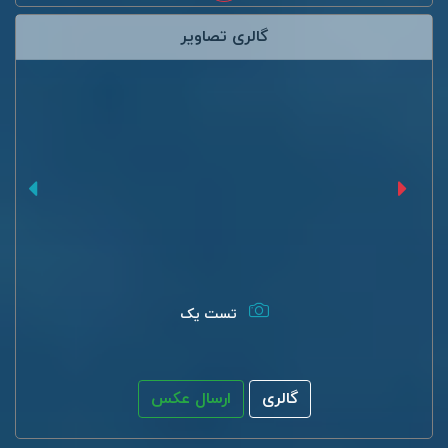
گالری تصاویر
تست یک
گالری
ارسال عکس