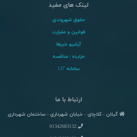
لینک های مفید
حقوق شهروندی
قوانین و مقرارت
آرشیو خبرها
مزایده / مناقصه
سامانه 137
ارتباط با ما
گیلان - کلاچای - خیابان شهرداری - ساختمان شهرداری
01342683132