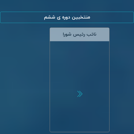
منتخبین دوره ی ششم
نائب رئیس شورا
کامران علیپور کلایه
رزومه