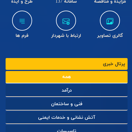
مزایده و مناقصه
سامانه 137
طرح و ایده
revious
Next
گالری تصاویر
ارتباط با شهردار
فرم ها
پیام شهردار و اعضای شورای اسلامی
پرتال خبری
شهر کلاچای به مناسبت شهادت
دکتر علی لاریجانی دبیر شورای عالی
همه
امنیت ملی کشور
درآمد
فنی و ساختمان
آتش نشانی و خدمات ایمنی
تاسیسات