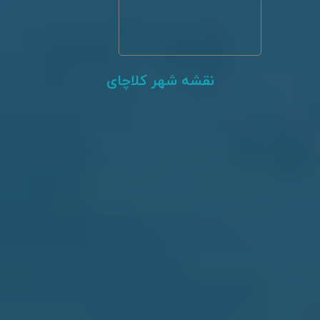
بانک سپه چابکسر
نقشه شهر کلاچای