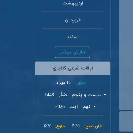
اردیبهشت
فروردین
اسفند
نمایش بیشتر
اوقات شرعی کلاچای
امروز :
18 مرداد
بیست و پنجم
صَفَر
1448
نهم
اوت
2026
اذان صبح:
5:30
طلوع:
6:30