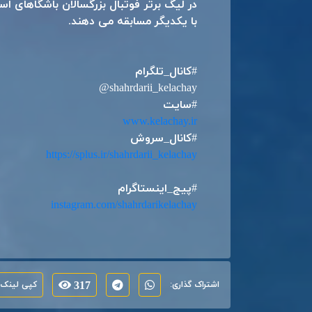
با یکدیگر مسابقه می دهند.
#کانال_تلگرام
@shahrdarii_kelachay
#سایت
www.kelachay.ir
#کانال_سروش
https://splus.ir/shahrdarii_kelachay
#پیج_اینستاگرام
instagram.com/shahrdarikelachay
اشتراک گذاری:
317
کپی لینک