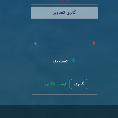
گالری تصاویر
تست یک
گالری
ارسال عکس