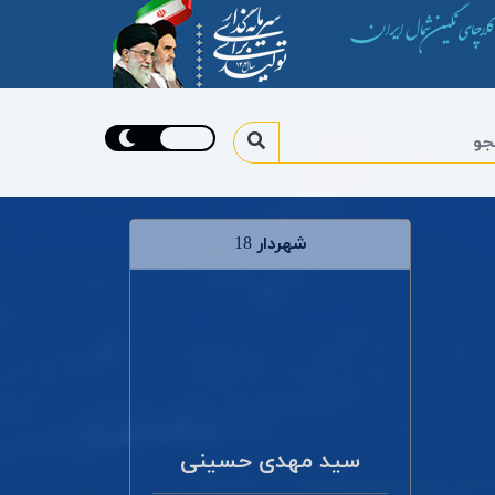
کلاچای نگین شمال ایران
شهردار 18
سید مهدی حسینی