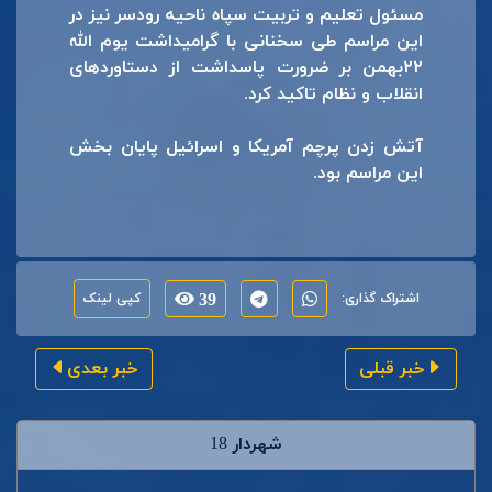
مسئول تعلیم و تربیت سپاه ناحیه رودسر نیز در
این مراسم طی سخنانی با گرامیداشت یوم الله
۲۲بهمن بر ضرورت پاسداشت از دستاوردهای
انقلاب و نظام تاکید کرد.
آتش زدن پرچم آمریکا و اسرائیل پایان بخش
این مراسم بود.
اشتراک گذاری:
39
کپی لینک
خبر قبلی
خبر بعدی
شهردار 18