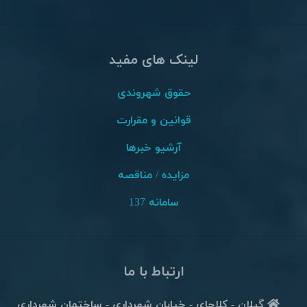
لینک های مفید
حقوق شهروندی
قوانین و مقرارت
آرشیو خبرها
مزایده / مناقصه
سامانه 137
ارتباط با ما
گیلان - کلاچای - خیابان شهرداری - ساختمان شهرداری