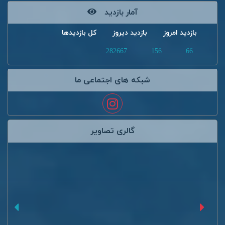
آمار بازدید
بازدید امروز
بازدید دیروز
کل بازدیدها
282667
156
66
شبکه های اجتماعی ما
گالری تصاویر