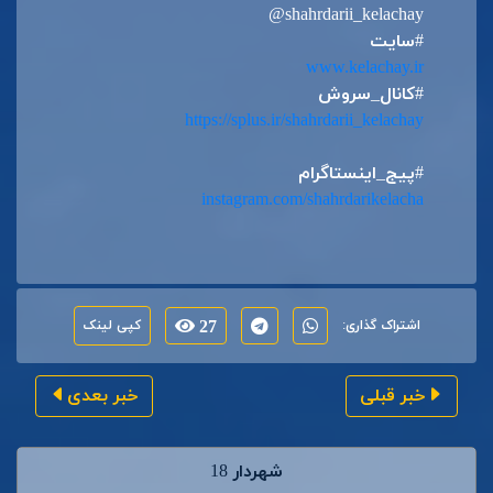
@shahrdarii_kelachay
#سایت
www.kelachay.ir
#کانال_سروش
https://splus.ir/shahrdarii_kelachay
#پیج_اینستاگرام
instagram.com/shahrdarikelacha
اشتراک گذاری:
27
کپی لینک
خبر قبلی
خبر بعدی
شهردار 18