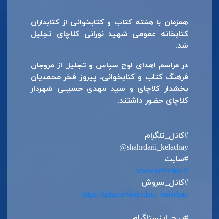
همزمان با هفته کتاب و کتابخوانی از کتابداران
کتابخانه عمومی شهید نورانی کلاچای تجلیل
شد.
در مراسم اهدای لوح سپاس و تجلیل از مروجان
فرهنگ کتاب و کتابخوانی، پیروز فخر محمدیان
بخشدار کلاچای و سید مهدی حسینی شهردار
کلاچای حضور داشتند.
#کانال_تلگرام
@shahrdarii_kelachay
#سایت
www.kelachay.ir
#کانال_سروش
https://splus.ir/shahrdarii_kelachay
#پیج_اینستاگرام