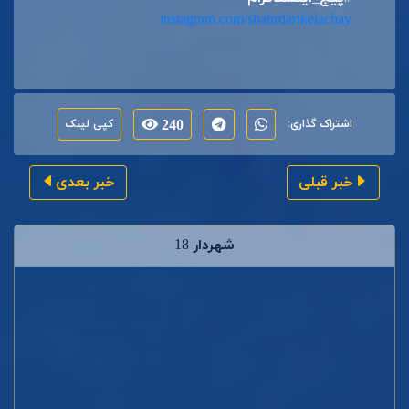
instagram.com/shahrdarikelachay
اشتراک گذاری:
240
کپی لینک
خبر قبلی
خبر بعدی
شهردار 18