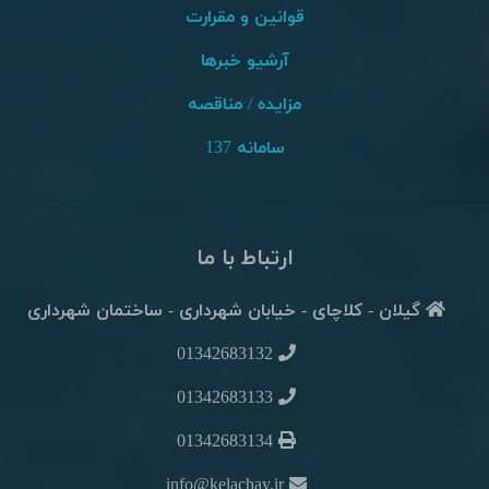
قوانین و مقرارت
آرشیو خبرها
مزایده / مناقصه
سامانه 137
ارتباط با ما
گیلان - کلاچای - خیابان شهرداری - ساختمان شهرداری
01342683132
01342683133
01342683134
info@kelachay.ir