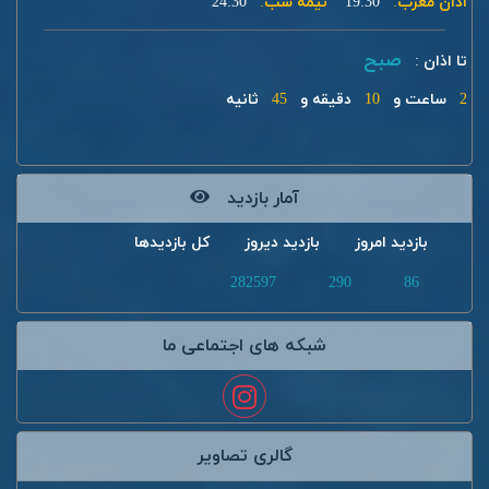
اذان مغرب:
19:30
نیمه شب:
24:30
صبح
تا اذان :
2
ساعت و
10
دقیقه و
45
ثانیه
آمار بازدید
بازدید امروز
بازدید دیروز
کل بازدیدها
282597
290
86
شبکه های اجتماعی ما
گالری تصاویر