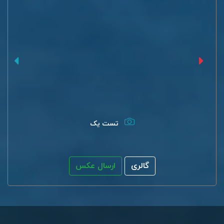
تست یک
گالری
ارسال عکس