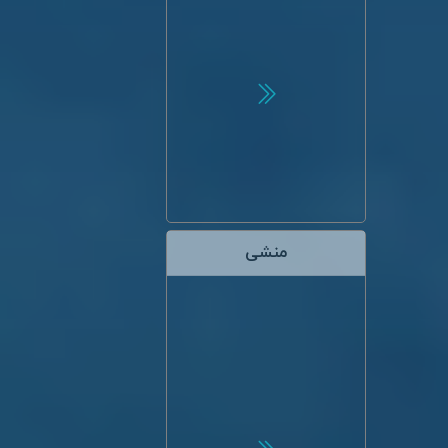
منشی
مرتضی فرزادفر
رزومه
دانشجوی دکترای برق
الکترونیک- کارشناس
تاسیسات حرارتی و برودتی -