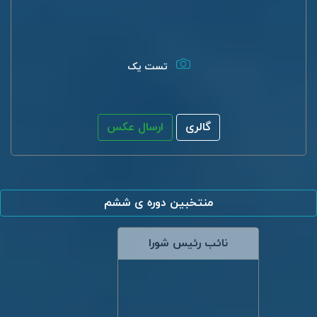
تست یک
گالری
ارسال عکس
منتخبین دوره ی ششم
نائب رئیس شورا
کامران علیپور کلایه
رزومه