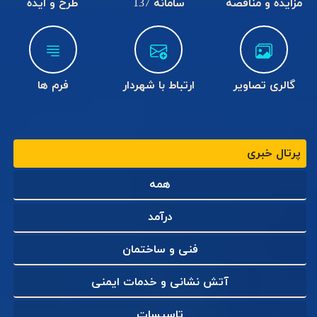
مزایده و مناقصه
سامانه 137
طرح و ایده
revious
Next
گالری تصاویر
ارتباط با شهردار
فرم ها
پیام شهردار و اعضای شورای اسلامی
پرتال خبری
شهر کلاچای به مناسبت شهادت
دکتر علی لاریجانی دبیر شورای عالی
همه
امنیت ملی کشور
درآمد
فنی و ساختمان
آتش نشانی و خدمات ایمنی
تاسیسات