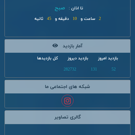
صبح
تا اذان :
2
ساعت و
10
دقیقه و
45
ثانیه
آمار بازدید
بازدید امروز
بازدید دیروز
کل بازدیدها
282732
131
52
شبکه های اجتماعی ما
گالری تصاویر