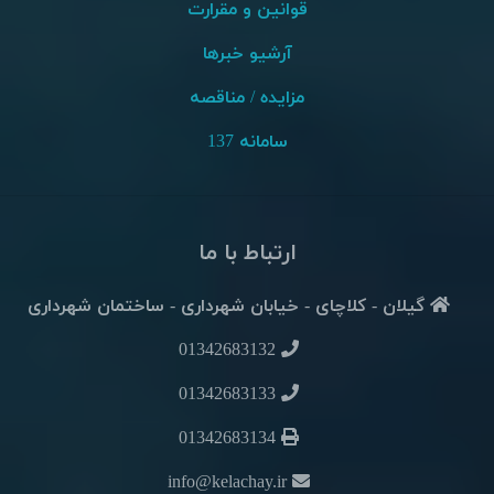
قوانین و مقرارت
آرشیو خبرها
مزایده / مناقصه
سامانه 137
ارتباط با ما
گیلان - کلاچای - خیابان شهرداری - ساختمان شهرداری
01342683132
01342683133
01342683134
info@kelachay.ir