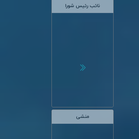
نائب رئیس شورا
کامران علیپور کلایه
رزومه
منشی
مرتضی فرزادفر