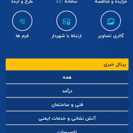
مزایده و مناقصه
سامانه 137
طرح و ایده
revious
Next
گالری تصاویر
ارتباط با شهردار
فرم ها
پیام شهردار و اعضای شورای اسلامی
پرتال خبری
شهر کلاچای به مناسبت شهادت
دکتر علی لاریجانی دبیر شورای عالی
همه
امنیت ملی کشور
درآمد
فنی و ساختمان
آتش نشانی و خدمات ایمنی
تاسیسات